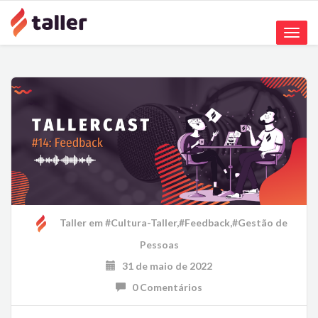
Toggle
naviga
Taller
em
#Cultura-Taller
,
#Feedback
,
#Gestão de
Pessoas
31 de maio de 2022
0 Comentários