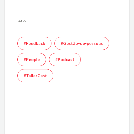
TAGS
#Feedback
#Gestão-de-pessoas
#People
#Podcast
#TallerCast