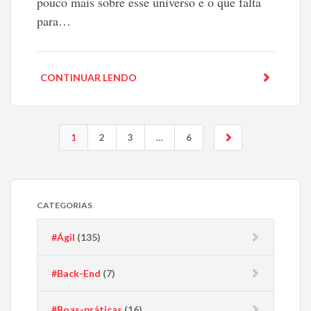
pouco mais sobre esse universo e o que falta
para…
CONTINUAR LENDO
1
2
3
…
6
CATEGORIAS
#Ágil
(135)
#Back-End
(7)
#Boas-práticas
(16)