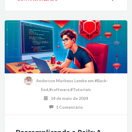
Anderson Matheus Lemke
em
#Back-
End
,
#software
,
#Tutoriais
14 de maio de 2024
1 Comentário