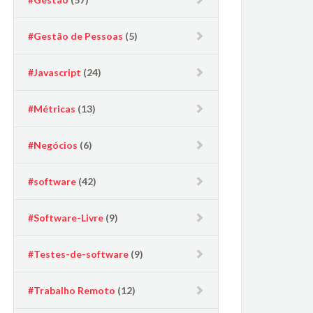
#Gestão de Pessoas
(5)
#Javascript
(24)
#Métricas
(13)
#Negócios
(6)
#software
(42)
#Software-Livre
(9)
#Testes-de-software
(9)
#Trabalho Remoto
(12)