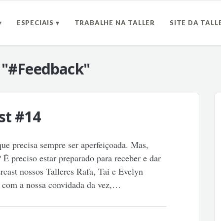
▾
ESPECIAIS ▾
TRABALHE NA TALLER
SITE DA TALL
a
"#Feedback"
st #14
que precisa sempre ser aperfeiçoada. Mas,
? É preciso estar preparado para receber e dar
cast nossos Talleres Rafa, Tai e Evelyn
s com a nossa convidada da vez,…