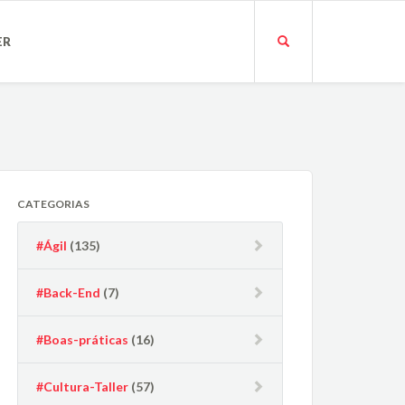
ER
CATEGORIAS
#Ágil
(135)
#Back-End
(7)
#Boas-práticas
(16)
#Cultura-Taller
(57)