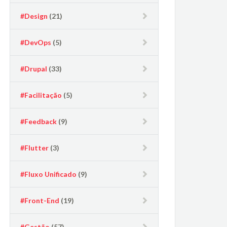
#Design
(21)
#DevOps
(5)
#Drupal
(33)
#Facilitação
(5)
#Feedback
(9)
#Flutter
(3)
#Fluxo Unificado
(9)
#Front-End
(19)
#Gestão
(57)