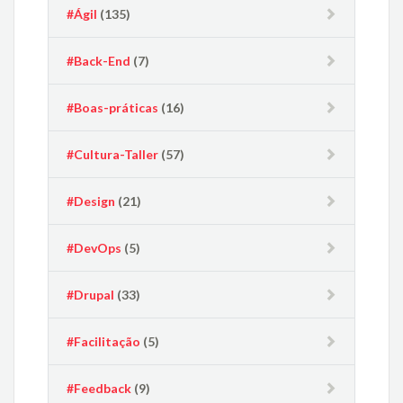
#Ágil
(135)
#Back-End
(7)
#Boas-práticas
(16)
#Cultura-Taller
(57)
#Design
(21)
#DevOps
(5)
#Drupal
(33)
#Facilitação
(5)
#Feedback
(9)