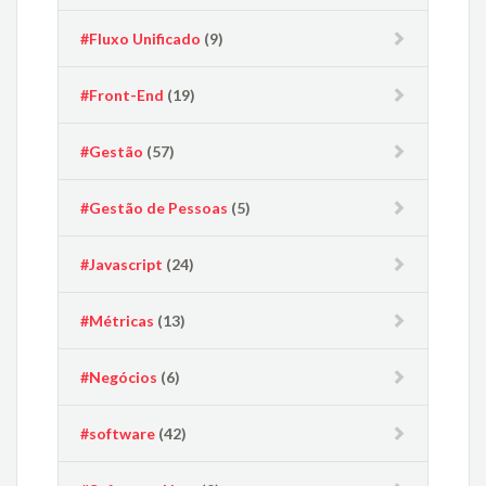
#Fluxo Unificado
(9)
#Front-End
(19)
#Gestão
(57)
#Gestão de Pessoas
(5)
#Javascript
(24)
#Métricas
(13)
#Negócios
(6)
#software
(42)