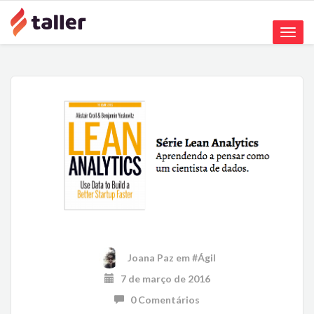
Toggle
naviga
Joana Paz
em
#Ágil
7 de março de 2016
0 Comentários