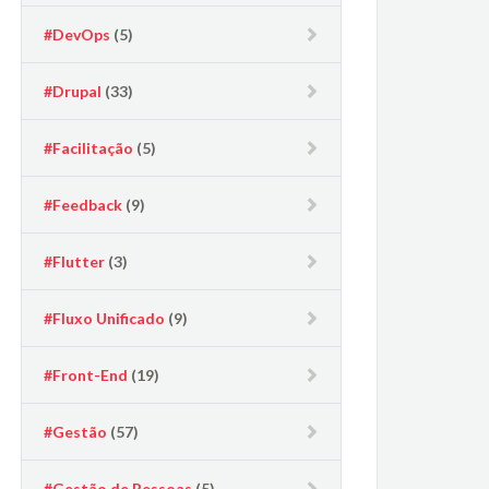
#DevOps
(5)
#Drupal
(33)
#Facilitação
(5)
#Feedback
(9)
#Flutter
(3)
#Fluxo Unificado
(9)
#Front-End
(19)
#Gestão
(57)
#Gestão de Pessoas
(5)