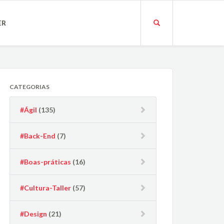
ER
CATEGORIAS
#Ágil
(135)
#Back-End
(7)
#Boas-práticas
(16)
#Cultura-Taller
(57)
#Design
(21)