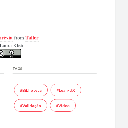
prévia
Taller
from
Laura Klein
TAGS
#Biblioteca
#Lean-UX
#Validação
#Video