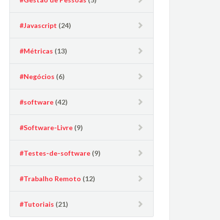
#Javascript
(24)
#Métricas
(13)
#Negócios
(6)
#software
(42)
#Software-Livre
(9)
#Testes-de-software
(9)
#Trabalho Remoto
(12)
#Tutoriais
(21)