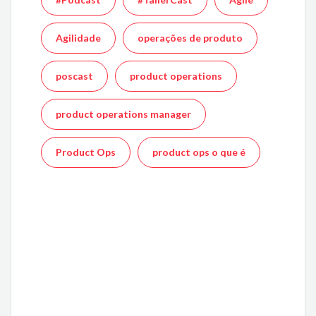
Agilidade
operações de produto
poscast
product operations
product operations manager
Product Ops
product ops o que é