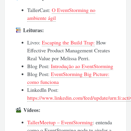
TallerCast:
O EventStorming no
ambiente ágil
Leituras:
Livro:
Escaping the Build Trap:
How
Effective Product Management Creates
Real Value por Melissa Perri.
Blog Post:
Introdução ao EventStorming
Blog Post:
EventStorming Big Picture:
como funciona
LinkedIn Post:
https://www.linkedin.com/feed/update/urn:li:a
Vídeos:
TallerMeetup – EventStorming
: entenda
como o EventStorming pode te ajudar a