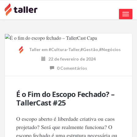
Toggle
naviga
Taller
em
#Cultura-Taller
,
#Gestão
,
#Negócios
22 de fevereiro de 2024
0 Comentários
É o Fim do Escopo Fechado? –
TallerCast #25
O escopo aberto é liberdade criativa ou caos
projetado? Será que realmente funciona? O
escopo fechado é uma estrutura necessária ou