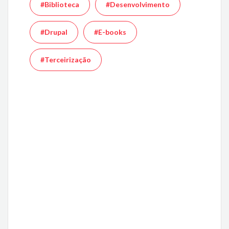
#Biblioteca
#Desenvolvimento
#Drupal
#E-books
#Terceirização