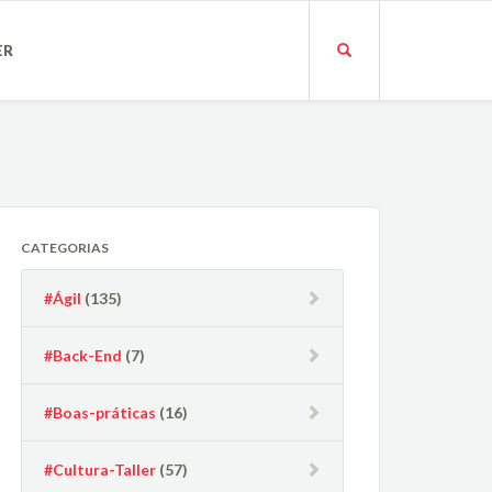
ER
CATEGORIAS
#Ágil
(135)
#Back-End
(7)
#Boas-práticas
(16)
#Cultura-Taller
(57)