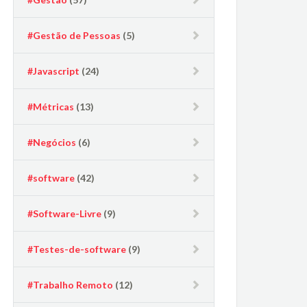
#Gestão de Pessoas
(5)
#Javascript
(24)
#Métricas
(13)
#Negócios
(6)
#software
(42)
#Software-Livre
(9)
#Testes-de-software
(9)
#Trabalho Remoto
(12)