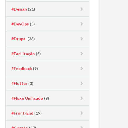
#Design
(21)
#DevOps
(5)
#Drupal
(33)
#Facilitação
(5)
#Feedback
(9)
#Flutter
(3)
#Fluxo Unificado
(9)
#Front-End
(19)
#Gestão
(57)