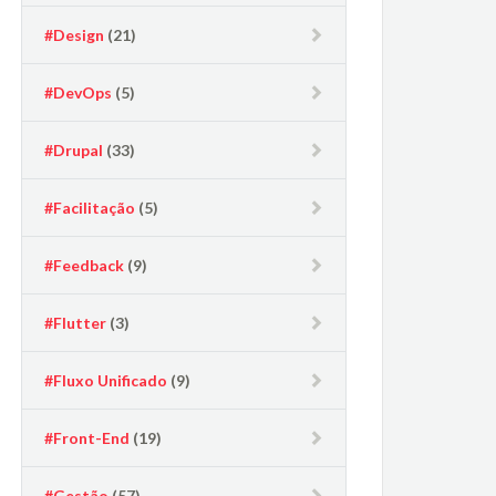
#Design
(21)
#DevOps
(5)
#Drupal
(33)
#Facilitação
(5)
#Feedback
(9)
#Flutter
(3)
#Fluxo Unificado
(9)
#Front-End
(19)
#Gestão
(57)