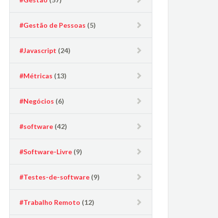
#Gestão de Pessoas
(5)
#Javascript
(24)
#Métricas
(13)
#Negócios
(6)
#software
(42)
#Software-Livre
(9)
#Testes-de-software
(9)
#Trabalho Remoto
(12)