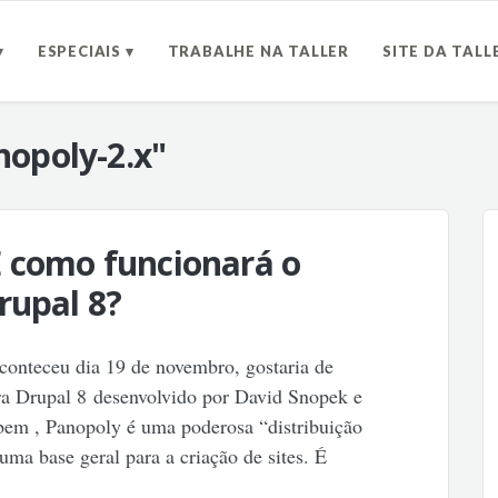
▾
ESPECIAIS ▾
TRABALHE NA TALLER
SITE DA TALL
opoly-2.x"
E como funcionará o
rupal 8?
onteceu dia 19 de novembro, gostaria de
ra Drupal 8 desenvolvido por David Snopek e
bem , Panopoly é uma poderosa “distribuição
uma base geral para a criação de sites. É