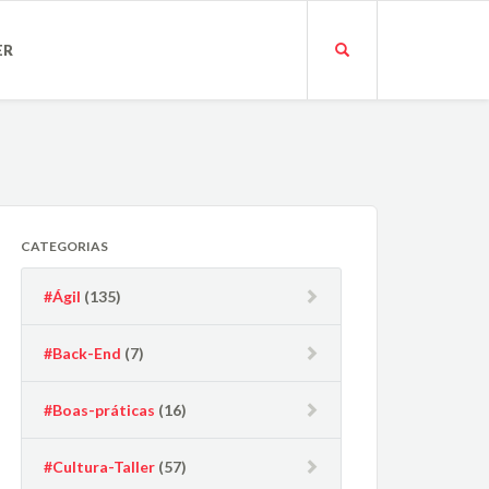
ER
CATEGORIAS
#Ágil
(135)
#Back-End
(7)
#Boas-práticas
(16)
#Cultura-Taller
(57)