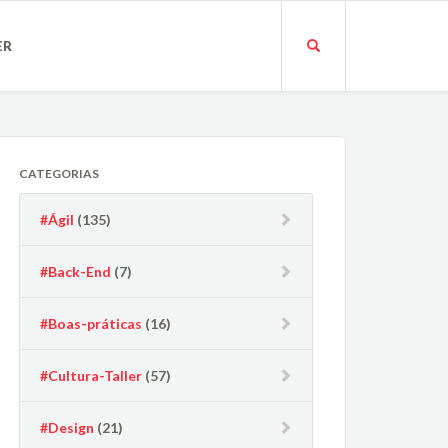
ER
CATEGORIAS
#Ágil
(135)
#Back-End
(7)
#Boas-práticas
(16)
#Cultura-Taller
(57)
#Design
(21)