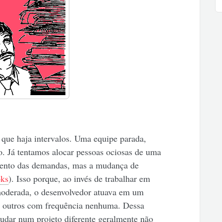
que haja intervalos. Uma equipe parada,
. Já tentamos alocar pessoas ociosas de uma
mento das demandas, mas a mudança de
oks
). Isso porque, ao invés de trabalhar em
moderada, o desenvolvedor atuava em um
os outros com frequência nenhuma. Dessa
udar num projeto diferente geralmente não