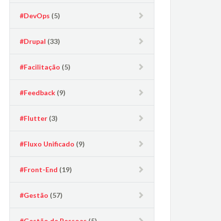
#DevOps
(5)
#Drupal
(33)
#Facilitação
(5)
#Feedback
(9)
#Flutter
(3)
#Fluxo Unificado
(9)
#Front-End
(19)
#Gestão
(57)
#Gestão de Pessoas
(5)