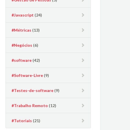
#Javascript
(24)
#Métricas
(13)
#Negócios
(6)
#software
(42)
#Software-Livre
(9)
#Testes-de-software
(9)
#Trabalho Remoto
(12)
#Tutoriais
(21)