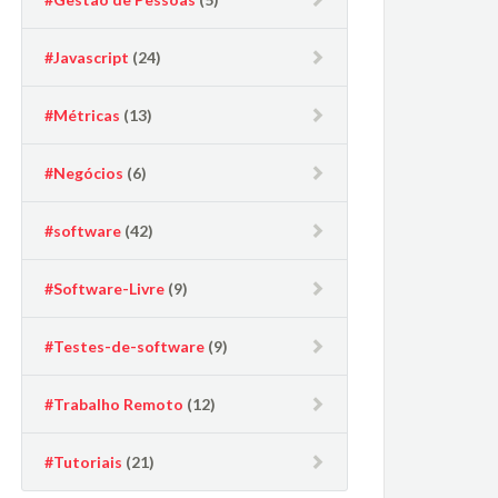
#Javascript
(24)
#Métricas
(13)
#Negócios
(6)
#software
(42)
#Software-Livre
(9)
#Testes-de-software
(9)
#Trabalho Remoto
(12)
#Tutoriais
(21)