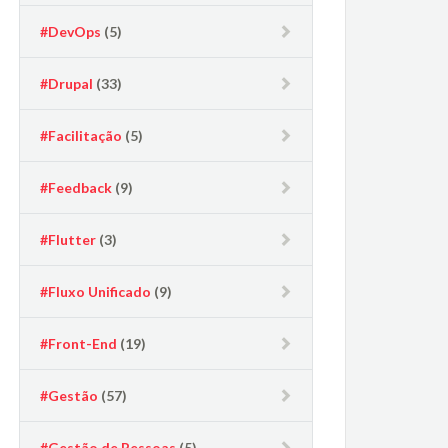
#DevOps
(5)
#Drupal
(33)
#Facilitação
(5)
#Feedback
(9)
#Flutter
(3)
#Fluxo Unificado
(9)
#Front-End
(19)
#Gestão
(57)
#Gestão de Pessoas
(5)