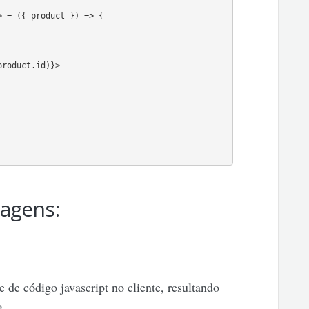
 = ({ product }) => {

roduct.id)}>

agens:
de código javascript no cliente, resultando
o