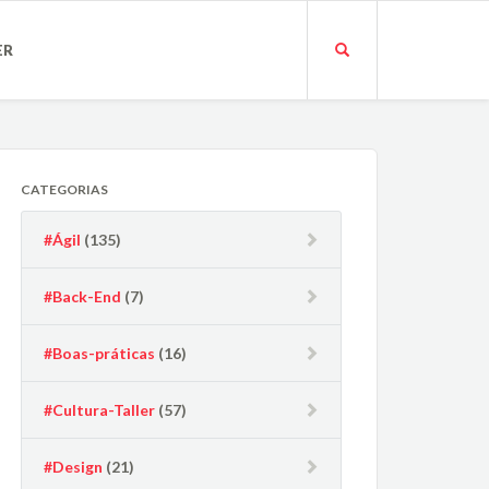
ER
CATEGORIAS
#Ágil
(135)
#Back-End
(7)
#Boas-práticas
(16)
#Cultura-Taller
(57)
#Design
(21)