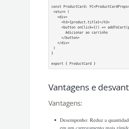
const ProductCard: FC<ProductCardProps>
 return (

   <div>

     <h3>{product.title}</h3>

     <button onClick={() => addToCart(p
       Adicionar ao carrinho

     </button>

   </div>

 )

}

export { ProductCard }
Vantagens e desvant
Vantagens:
Desempenho: Reduz a quantidade 
em um carregamento mais rápid