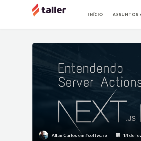
INÍCIO
ASSUNTOS 
Allan Carlos
em
#software
14 de fev