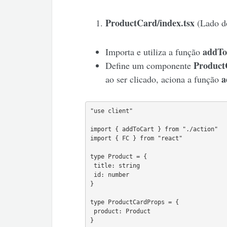
ProductCard/index.tsx
(Lado do
addTo
Importa e utiliza a função
Product
Define um componente
a
ao ser clicado, aciona a função
"use client"

import { addToCart } from "./action"

import { FC } from "react"

type Product = {

 title: string

 id: number

}

type ProductCardProps = {

 product: Product

}
