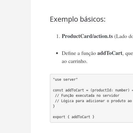
Exemplo básicos:
ProductCard/action.ts
(Lado do
addToCart
Define a função
, qu
ao carrinho.
"use server"

const addToCart = (productId: number) =
 // Função executada no servidor

 // Lógica para adicionar o produto ao 
}

export { addToCart }