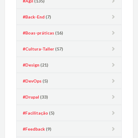
#Ágil
(135)
#Back-End
(7)
#Boas-práticas
(16)
#Cultura-Taller
(57)
#Design
(21)
#DevOps
(5)
#Drupal
(33)
#Facilitação
(5)
#Feedback
(9)