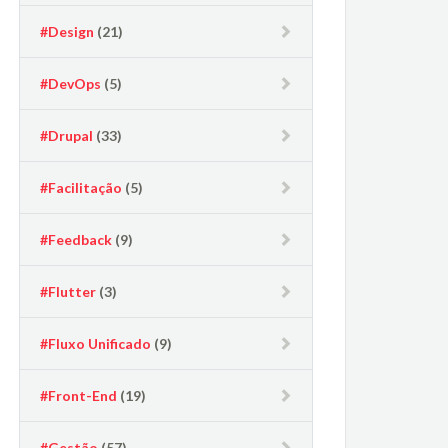
#Design
(21)
#DevOps
(5)
#Drupal
(33)
#Facilitação
(5)
#Feedback
(9)
#Flutter
(3)
#Fluxo Unificado
(9)
#Front-End
(19)
#Gestão
(57)