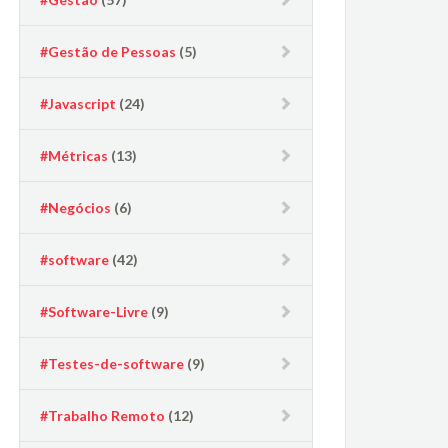
#Gestão de Pessoas
(5)
#Javascript
(24)
#Métricas
(13)
#Negócios
(6)
#software
(42)
#Software-Livre
(9)
#Testes-de-software
(9)
#Trabalho Remoto
(12)