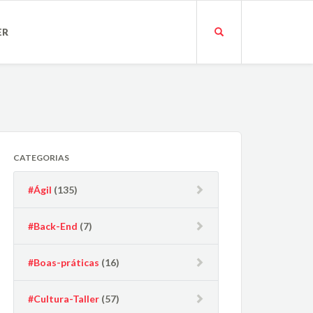
ER
CATEGORIAS
#Ágil
(135)
#Back-End
(7)
#Boas-práticas
(16)
#Cultura-Taller
(57)