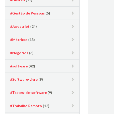
#Gestão de Pessoas
(5)
#Javascript
(24)
#Métricas
(13)
#Negócios
(6)
#software
(42)
#Software-Livre
(9)
#Testes-de-software
(9)
#Trabalho Remoto
(12)