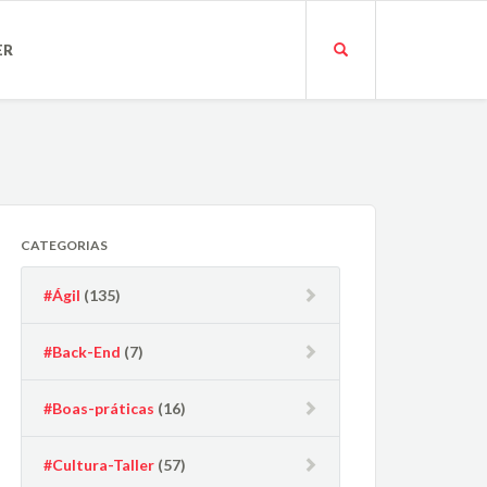
ER
CATEGORIAS
#Ágil
(135)
#Back-End
(7)
#Boas-práticas
(16)
#Cultura-Taller
(57)