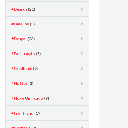
#Design
(21)
#DevOps
(5)
#Drupal
(33)
#Facilitação
(5)
#Feedback
(9)
#Flutter
(3)
#Fluxo Unificado
(9)
#Front-End
(19)
#Gestão
(57)