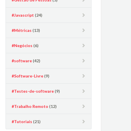
#Javascript
(24)
#Métricas
(13)
#Negócios
(6)
#software
(42)
#Software-Livre
(9)
#Testes-de-software
(9)
#Trabalho Remoto
(12)
#Tutoriais
(21)