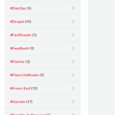
#DevOps
(5)
#Drupal
(33)
#Facilitação
(5)
#Feedback
(9)
#Flutter
(3)
#Fluxo Unificado
(9)
#Front-End
(19)
#Gestão
(57)
#Gestão de Pessoas
(5)