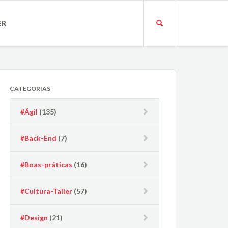
ER
CATEGORIAS
#Ágil
(135)
#Back-End
(7)
#Boas-práticas
(16)
#Cultura-Taller
(57)
#Design
(21)