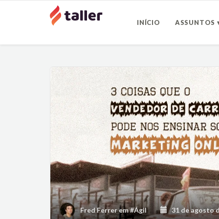
INÍCIO
ASSUNTOS 
Fred Ferrer
em
#Ágil
31 de agosto d