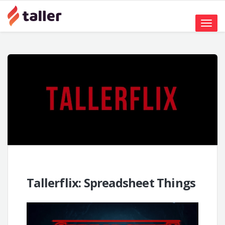
Toggle
naviga
Tallerflix: Spreadsheet Things