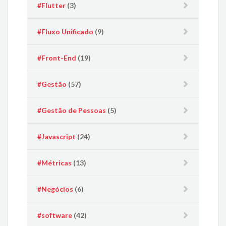
#Flutter
(3)
#Fluxo Unificado
(9)
#Front-End
(19)
#Gestão
(57)
#Gestão de Pessoas
(5)
#Javascript
(24)
#Métricas
(13)
#Negócios
(6)
#software
(42)