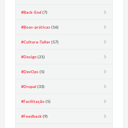
#Back-End
(7)
#Boas-práticas
(16)
#Cultura-Taller
(57)
#Design
(21)
#DevOps
(5)
#Drupal
(33)
#Facilitação
(5)
#Feedback
(9)