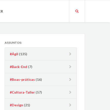
ER
ASSUNTOS:
#Ágil
(135)
#Back-End
(7)
#Boas-práticas
(16)
#Cultura-Taller
(57)
#Design
(21)