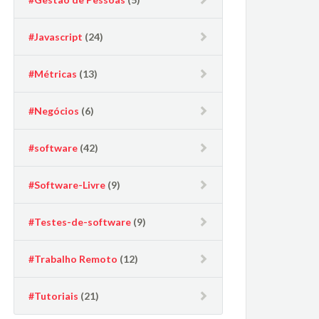
#Javascript
(24)
#Métricas
(13)
#Negócios
(6)
#software
(42)
#Software-Livre
(9)
#Testes-de-software
(9)
#Trabalho Remoto
(12)
#Tutoriais
(21)