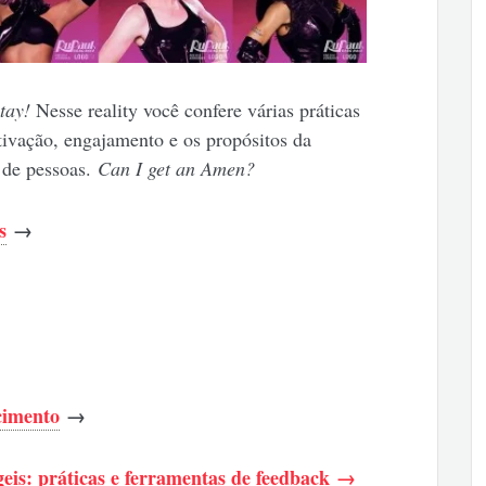
tay!
Nesse reality você confere várias práticas
tivação, engajamento e os propósitos da
o de pessoas.
Can I get an Amen?
s
→
cimento
→
eis: práticas e ferramentas de feedback →