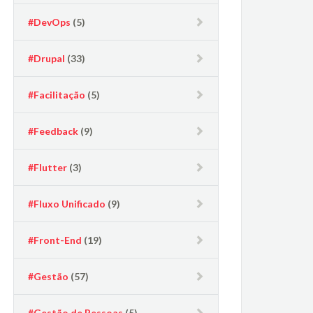
#DevOps
(5)
#Drupal
(33)
#Facilitação
(5)
#Feedback
(9)
#Flutter
(3)
#Fluxo Unificado
(9)
#Front-End
(19)
#Gestão
(57)
#Gestão de Pessoas
(5)