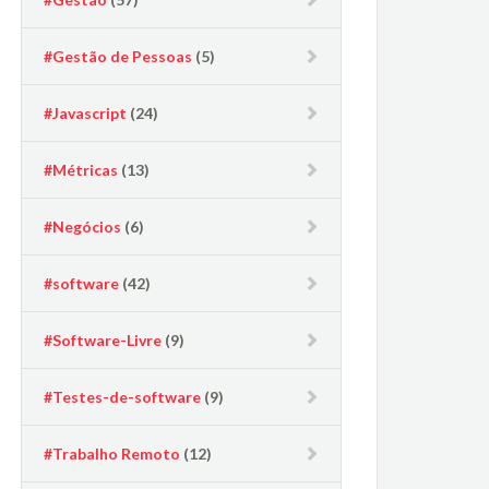
#Gestão de Pessoas
(5)
#Javascript
(24)
#Métricas
(13)
#Negócios
(6)
#software
(42)
#Software-Livre
(9)
#Testes-de-software
(9)
#Trabalho Remoto
(12)