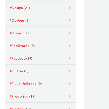
#Design
(21)
#DevOps
(5)
#Drupal
(33)
#Facilitação
(5)
#Feedback
(9)
#Flutter
(3)
#Fluxo Unificado
(9)
#Front-End
(19)
#Gestão
(57)