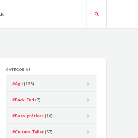
ER
CATEGORIAS
#Ágil
(135)
#Back-End
(7)
#Boas-práticas
(16)
#Cultura-Taller
(57)