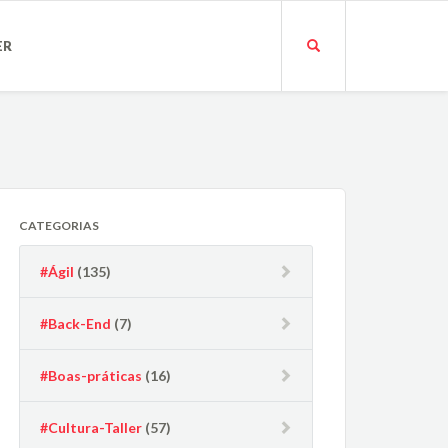
ER
CATEGORIAS
#Ágil
(135)
#Back-End
(7)
#Boas-práticas
(16)
#Cultura-Taller
(57)