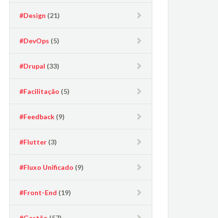
#Design
(21)
#DevOps
(5)
#Drupal
(33)
#Facilitação
(5)
#Feedback
(9)
#Flutter
(3)
#Fluxo Unificado
(9)
#Front-End
(19)
#Gestão
(57)