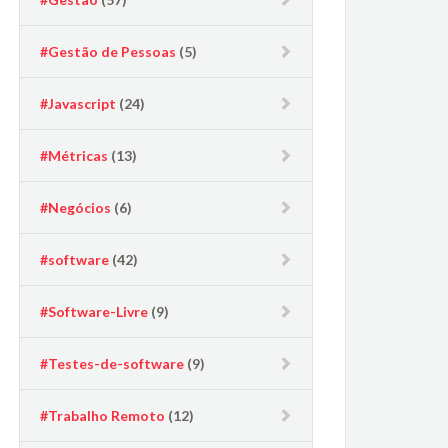
#Gestão de Pessoas
(5)
#Javascript
(24)
#Métricas
(13)
#Negócios
(6)
#software
(42)
#Software-Livre
(9)
#Testes-de-software
(9)
#Trabalho Remoto
(12)